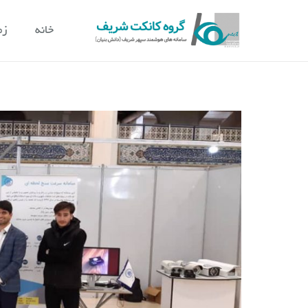
خانه
زم