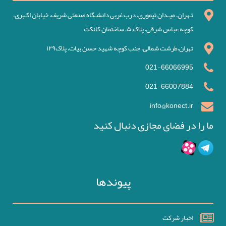
تـهران، میـدان تیموری، درب غربی دانشـگاه صنعتی شریف، خیابان اکـبری،
کوچه عباس شرقی، پلاک ۵، ساختمان کانکت
تهران،طرشت شمالی، جنب کوچه شهید حسن بیات، پلاک۱۲۹
021-66066995
021-66007884
info@konect.ir
ما را در فضای مجازی دنبال کنید
پیوندها
اخبار شرکت