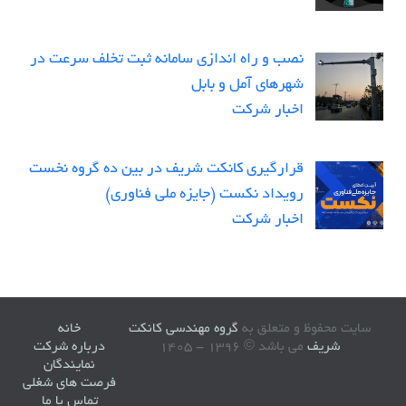
نصب و راه اندازی سامانه ثبت تخلف سرعت در
شهرهای آمل و بابل
اخبار شرکت
قرارگیری کانکت شریف در بین ده گروه نخست
رویداد نکست (جایزه ملی فناوری)
اخبار شرکت
سایت محفوظ و متعلق به
گروه مهندسی کانکت
خانه
شریف
می باشد © 1396 - 1405
درباره شرکت
نمایندگان
فرصت های شغلی
تماس با ما