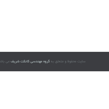
سایت محفوظ و متعلق به
گروه مهندسی کانکت شریف
می باشد © 96