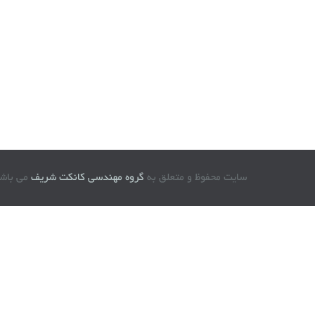
سایت محفوظ و متعلق به
گروه مهندسی کانکت شریف
می باشد © 96