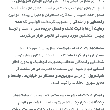
برقراری
نظم ترافیکی
و افزایش
ایمنی ناوگان حمل‌ونقل
یکی
از چالش‌های مهم مدیریت شهری است. کشورهای مختلف به
منظور حفظ امنیت رانندگان، مسافران و عابران پیاده، قوانین
راهنمایی و رانندگی
را تصویب کرده‌اند؛ قوانینی که
عدم
رعایت آن‌ها با ثبت تخلف و اعمال جریمه
همراه است و توسط
پلیس، متخلفین مورد رسیدگی قانونی قرار می‌گیرند.
سامانه‌های ثبت تخلف هوشمند
سال‌هاست مورد توجه
مسئولان قرار گرفته‌اند تا با استفاده از فناوری‌های نوین،
شناسایی رانندگان متخلف به‌صورت اتوماتیک و بدون خطای
انسانی
انجام شود. این سامانه‌ها قادرند
در هر ساعت از
شبانه‌روز
، از طریق
دوربین‌های مستقر در خیابان‌ها، جاده‌ها و
معابر شهری
، تخلفات را ثبت کنند.
راهکار ثبت تخلف شریف سیستم
، که به‌صورت
سامانه‌های
چندگانه و یکپارچه
ارائه می‌شود، امکان
تشخیص انواع
تخلفات رایج
در قوانین ترافیکی را با
دقت و سرعت بیشتر