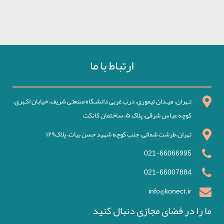
ارتباط با ما
تـهران، میـدان تیموری، درب غربی دانشـگاه صنعتی شریف، خیابان اکـبری،
کوچه عباس شرقی، پلاک ۵، ساختمان کانکت
تهران،طرشت شمالی، جنب کوچه شهید حسن بیات، پلاک۱۲۹
021-66066995
021-66007884
info@konect.ir
ما را در فضای مجازی دنبال کنید