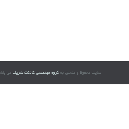
سایت محفوظ و متعلق به
گروه مهندسی کانکت شریف
می باشد © 96